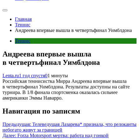
Главная
Теннис
Андреева впервые вышла в четвертьфинал Уимблдона
Теннис
Андреева впервые вышла
в четвертьфинал Уимблдона
Lenta.ru
1 год спустя
0
1 минуты
Российская теннисистка Мирра Андреева впервые вышла
в четвертьфинал Уимблдона. Результаты доступны на сайте
турнира. В 1/8 финала спортсменка оказалась сильнее
американки Эммы Наварро.
Навигация по записям
Предыдущая:
Телеведущая Лазарева* признала, что релоканты
небогато живут за границей
Далее:
Forza Motorsport мертва: работа над гонкой