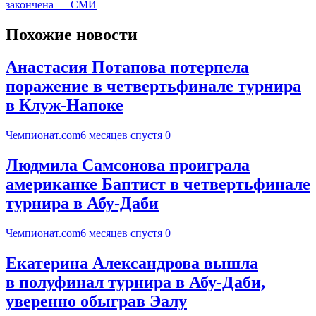
закончена — СМИ
Похожие новости
Анастасия Потапова потерпела
поражение в четвертьфинале турнира
в Клуж-Напоке
Чемпионат.com
6 месяцев спустя
0
Людмила Самсонова проиграла
американке Баптист в четвертьфинале
турнира в Абу-Даби
Чемпионат.com
6 месяцев спустя
0
Екатерина Александрова вышла
в полуфинал турнира в Абу-Даби,
уверенно обыграв Эалу