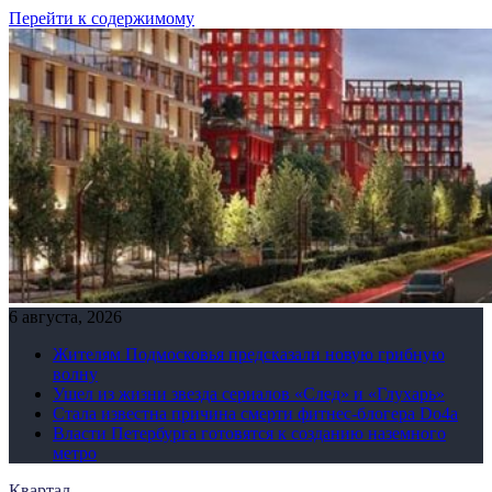
Перейти к содержимому
6 августа, 2026
Жителям Подмосковья предсказали новую грибную
волну
Ушел из жизни звезда сериалов «След» и «Глухарь»
Стала известна причина смерти фитнес-блогера Do4а
Власти Петербурга готовятся к созданию наземного
метро
Квартал