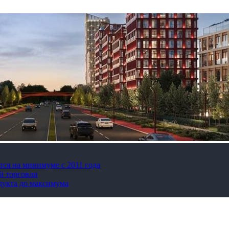
тся на минимуме с 2011 года
й торговли
дукта до максимума