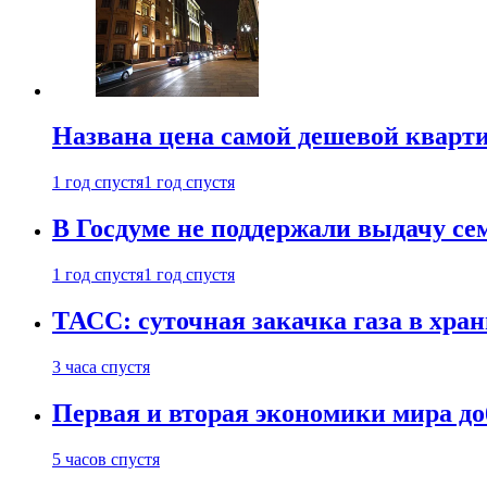
Названа цена самой дешевой кварт
1 год спустя
1 год спустя
В Госдуме не поддержали выдачу се
1 год спустя
1 год спустя
ТАСС: суточная закачка газа в хра
3 часа спустя
Первая и вторая экономики мира до
5 часов спустя