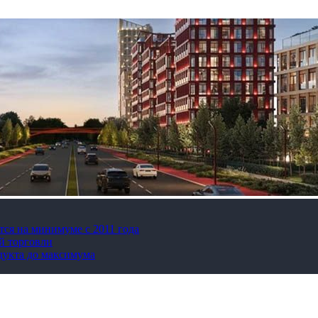
тся на минимуме с 2011 года
й торговли
дукта до максимума