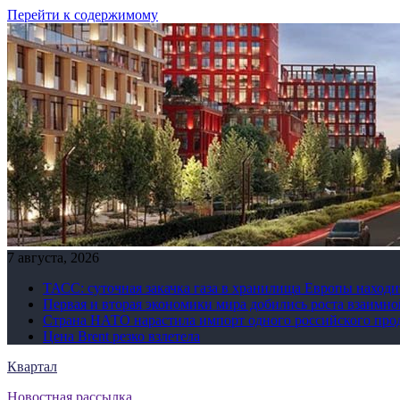
Перейти к содержимому
7 августа, 2026
ТАСС: суточная закачка газа в хранилища Европы находи
Первая и вторая экономики мира добились роста взаимно
Страна НАТО нарастила импорт одного российского про
Цена Brent резко взлетела
Квартал
Новостная рассылка