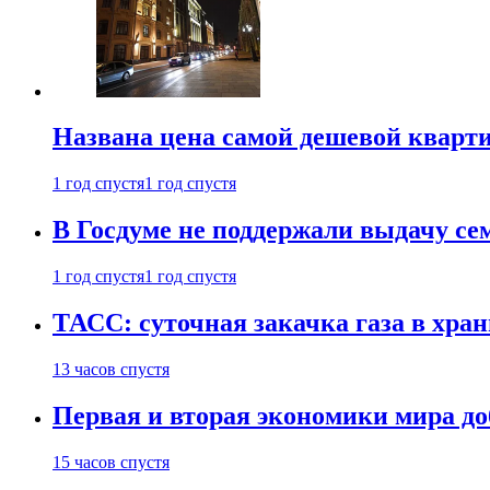
Названа цена самой дешевой кварт
1 год спустя
1 год спустя
В Госдуме не поддержали выдачу се
1 год спустя
1 год спустя
ТАСС: суточная закачка газа в хра
13 часов спустя
Первая и вторая экономики мира до
15 часов спустя