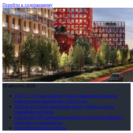
Перейти к содержимому
10 августа, 2026
ТАСС: суточная закачка газа в хранилища Европы
находится на минимуме с 2011 года
Первая и вторая экономики мира добились роста
взаимной торговли
Страна НАТО нарастила импорт одного российского
продукта до максимума
Цена Brent резко взлетела