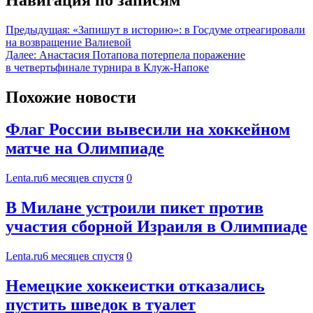
Предыдущая:
«Запишут в историю»: в Госдуме отреагировали
на возвращение Валиевой
Далее:
Анастасия Потапова потерпела поражение
в четвертьфинале турнира в Клуж-Напоке
Похожие новости
Флаг России вывесили на хоккейном
матче на Олимпиаде
Lenta.ru
6 месяцев спустя
0
В Милане устроили пикет против
участия сборной Израиля в Олимпиаде
Lenta.ru
6 месяцев спустя
0
Немецкие хоккеистки отказались
пустить шведок в туалет