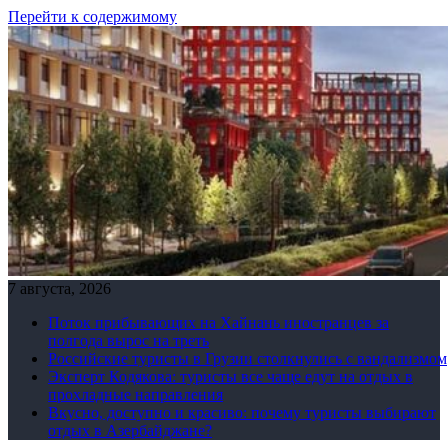
Перейти к содержимому
7 августа, 2026
Поток прибывающих на Хайнань иностранцев за
полгода вырос на треть
Российские туристы в Грузии столкнулись с вандализмом
Эксперт Кодякова: туристы все чаще едут на отдых в
прохладные направления
Вкусно, доступно и красиво: почему туристы выбирают
отдых в Азербайджане?