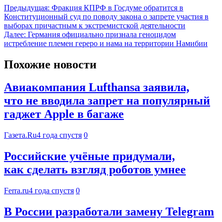
Предыдущая:
Фракция КПРФ в Госдуме обратится в
Конституционный суд по поводу закона о запрете участия в
выборах причастным к экстремистской деятельности
Далее:
Германия официально признала геноцидом
истребление племен гереро и нама на территории Намибии
Похожие новости
Авиакомпания Lufthansa заявила,
что не вводила запрет на популярный
гаджет Apple в багаже
Газета.Ru
4 года спустя
0
Российские учёные придумали,
как сделать взгляд роботов умнее
Ferra.ru
4 года спустя
0
В России разработали замену Telegram