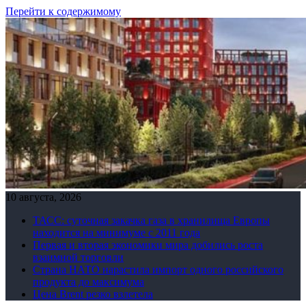
Перейти к содержимому
10 августа, 2026
ТАСС: суточная закачка газа в хранилища Европы
находится на минимуме с 2011 года
Первая и вторая экономики мира добились роста
взаимной торговли
Страна НАТО нарастила импорт одного российского
продукта до максимума
Цена Brent резко взлетела