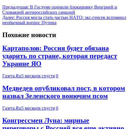
Предыдущая:
В Госдуме оценили блокировку Венгрией и
Словакией антироссийских санкций
Далее:
Россия могла стать частью НАТО: экс-генсек вспомнил
необычный вопрос Путина
Похожие новости
Картаполов: Россия будет обязана
ударить по стране, которая передаст
Украине ЯО
Газета.Ru
5 месяцев спустя
0
Медведев опубликовал пост, в котором
назвал Зеленского вонючим псом
Газета.Ru
5 месяцев спустя
0
Конгрессмен Луна: мирные
переговоры с Россией все еще активно