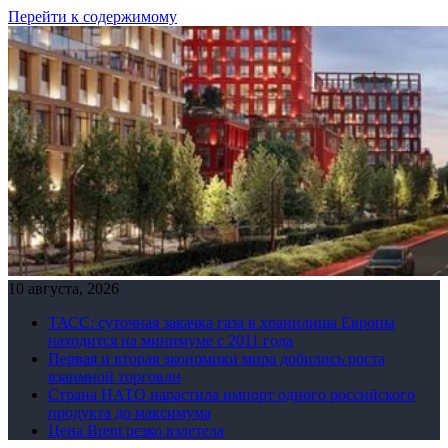
Перейти к содержимому
10 августа, 2026
ТАСС: суточная закачка газа в хранилища Европы
находится на минимуме с 2011 года
Первая и вторая экономики мира добились роста
взаимной торговли
Страна НАТО нарастила импорт одного российского
продукта до максимума
Цена Brent резко взлетела