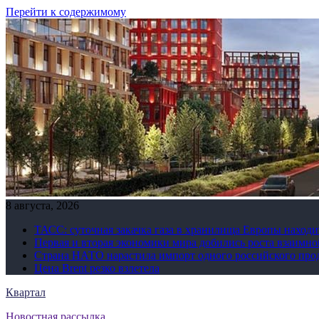
Перейти к содержимому
8 августа, 2026
ТАСС: суточная закачка газа в хранилища Европы находи
Первая и вторая экономики мира добились роста взаимно
Страна НАТО нарастила импорт одного российского про
Цена Brent резко взлетела
Квартал
Новостная рассылка