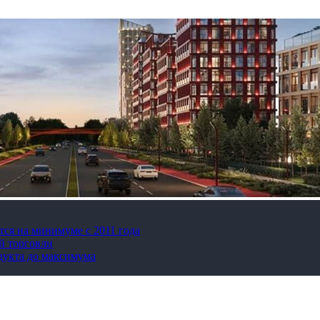
тся на минимуме с 2011 года
й торговли
дукта до максимума