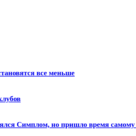
тановятся все меньше
клубов
лялся Симплом, но пришло время самому 