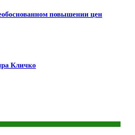
необоснованном повышении цен
ира Кличко