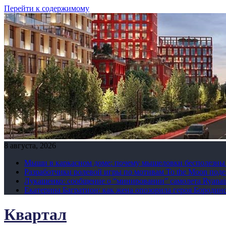
Перейти к содержимому
8 августа, 2026
Мыши в каркасном доме: почему мышеловки бесполезны и
Разработчики ролевой игры по мотивам To the Moon по
Лукашенко: сообщение о “минировании” самолета Ryanair
Екатерина Багратион: как жена опозорила героя Бородин
Квартал