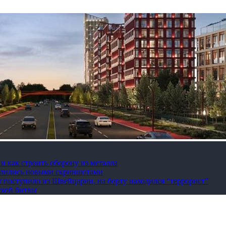
 как строить оборону из металла
делились новыми скриншотами
 поступило из Швейцарии, на борту находился “террорист”
ской битвы