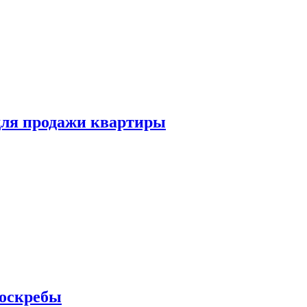
для продажи квартиры
боскребы