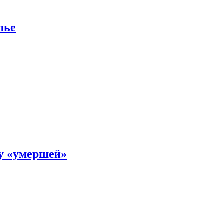
лье
ку «умершей»