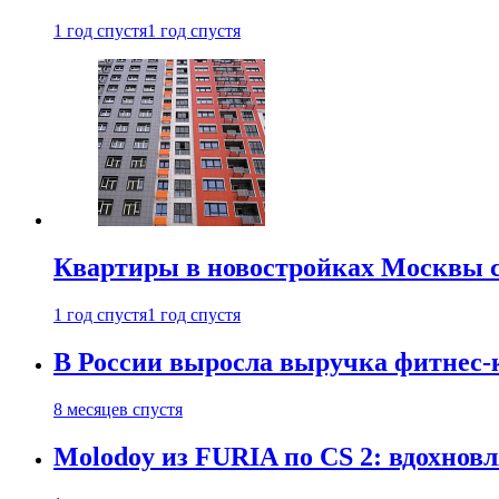
1 год спустя
1 год спустя
Квартиры в новостройках Москвы с
1 год спустя
1 год спустя
В России выросла выручка фитнес-
8 месяцев спустя
Molodoy из FURIA по CS 2: вдохнов