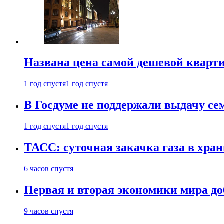
Названа цена самой дешевой кварт
1 год спустя
1 год спустя
В Госдуме не поддержали выдачу се
1 год спустя
1 год спустя
ТАСС: суточная закачка газа в хра
6 часов спустя
Первая и вторая экономики мира до
9 часов спустя