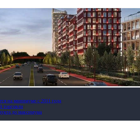
тся на минимуме с 2011 года
й торговли
дукта до максимума