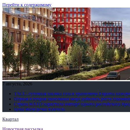
Перейти к содержимому
7 августа, 2026
ТАСС: суточная закачка газа в хранилища Европы находи
Первая и вторая экономики мира добились роста взаимно
Страна НАТО нарастила импорт одного российского про
Цена Brent резко взлетела
Квартал
Новостная рассылка