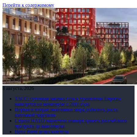
Перейти к содержимому
8 августа, 2026
ТАСС: суточная закачка газа в хранилища Европы
находится на минимуме с 2011 года
Первая и вторая экономики мира добились роста
взаимной торговли
Страна НАТО нарастила импорт одного российского
продукта до максимума
Цена Brent резко взлетела