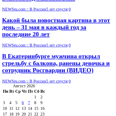
NEWSru.com :: В России
5 лет спустя
0
Какой была новостная картина в этот
день – 31 мая в каждый год за
последние 20 лет
NEWSru.com :: В России
5 лет спустя
0
В Екатеринбурге мужчина открыл
стрельбу с балкона, ранены девочка и
сотрудник Росгвардии (ВИДЕО)
NEWSru.com :: В России
5 лет спустя
0
Август 2026
Пн
Вт
Ср
Чт
Пт
Сб
Вс
1
2
3
4
5
6
7
8
9
10
11
12
13
14
15
16
17
18
19
20
21
22
23