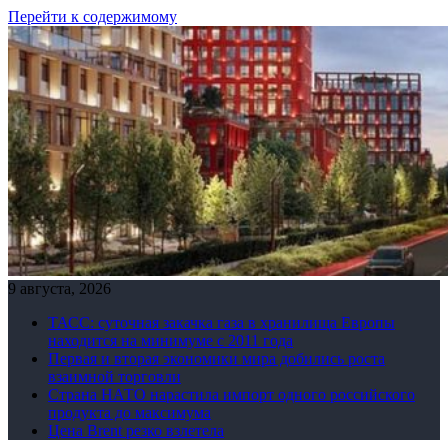
Перейти к содержимому
9 августа, 2026
ТАСС: суточная закачка газа в хранилища Европы
находится на минимуме с 2011 года
Первая и вторая экономики мира добились роста
взаимной торговли
Страна НАТО нарастила импорт одного российского
продукта до максимума
Цена Brent резко взлетела