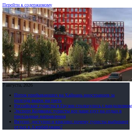
Перейти к содержимому
7 августа, 2026
Поток прибывающих на Хайнань иностранцев за
полгода вырос на треть
Российские туристы в Грузии столкнулись с вандализмом
Эксперт Кодякова: туристы все чаще едут на отдых в
прохладные направления
Вкусно, доступно и красиво: почему туристы выбирают
отдых в Азербайджане?