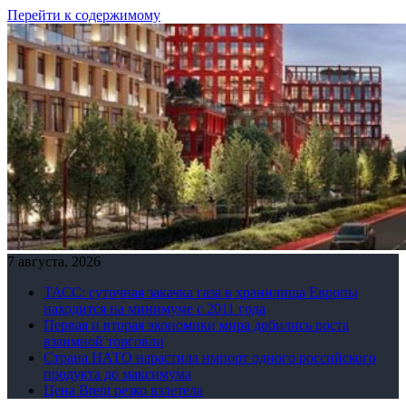
Перейти к содержимому
7 августа, 2026
ТАСС: суточная закачка газа в хранилища Европы
находится на минимуме с 2011 года
Первая и вторая экономики мира добились роста
взаимной торговли
Страна НАТО нарастила импорт одного российского
продукта до максимума
Цена Brent резко взлетела