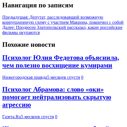
Навигация по записям
Предыдущая:
Депутат, расследовавший возможную
коррупционную схему с участием Макрона, покончил с собой
Далее:
Продюсер Златопольский рассказал, какие российские
фильмы окупаются
Похожие новости
Психолог Юлия Федотова объяснила,
чем полезно восхищение кумирами
Нижегородская правда
5 месяцев спустя
0
Психолог Абрамова: слово «оки»
помогает нейтрализовать скрытую
агрессию
Газета.Ru
5 месяцев спустя
0