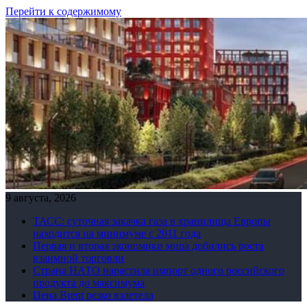
Перейти к содержимому
9 августа, 2026
ТАСС: суточная закачка газа в хранилища Европы
находится на минимуме с 2011 года
Первая и вторая экономики мира добились роста
взаимной торговли
Страна НАТО нарастила импорт одного российского
продукта до максимума
Цена Brent резко взлетела