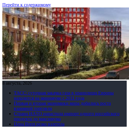
Перейти к содержимому
8 августа, 2026
ТАСС: суточная закачка газа в хранилища Европы
находится на минимуме с 2011 года
Первая и вторая экономики мира добились роста
взаимной торговли
Страна НАТО нарастила импорт одного российского
продукта до максимума
Цена Brent резко взлетела