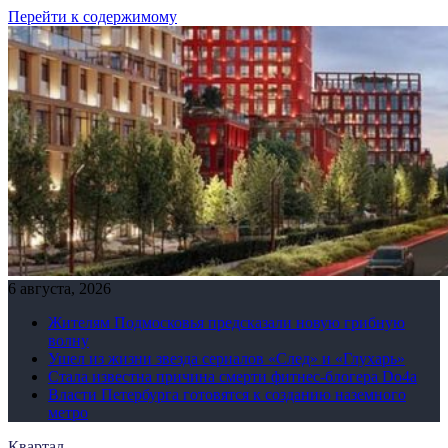
Перейти к содержимому
6 августа, 2026
Жителям Подмосковья предсказали новую грибную
волну
Ушел из жизни звезда сериалов «След» и «Глухарь»
Стала известна причина смерти фитнес-блогера Do4а
Власти Петербурга готовятся к созданию наземного
метро
Квартал