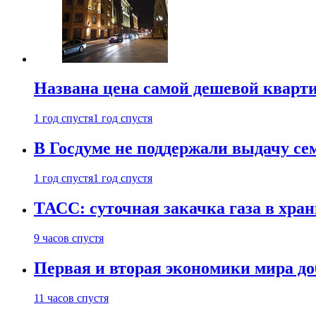
Названа цена самой дешевой кварт
1 год спустя
1 год спустя
В Госдуме не поддержали выдачу се
1 год спустя
1 год спустя
ТАСС: суточная закачка газа в хра
9 часов спустя
Первая и вторая экономики мира до
11 часов спустя