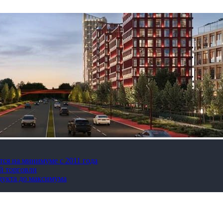
тся на минимуме с 2011 года
й торговли
дукта до максимума