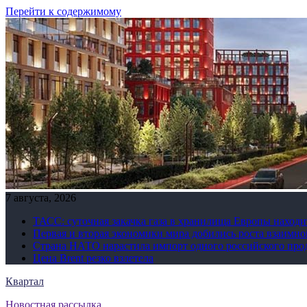
Перейти к содержимому
7 августа, 2026
ТАСС: суточная закачка газа в хранилища Европы находи
Первая и вторая экономики мира добились роста взаимно
Страна НАТО нарастила импорт одного российского про
Цена Brent резко взлетела
Квартал
Новостная рассылка